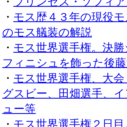
・
プリンセス・ソフィア2
・
モス歴４３年の現役モ
のモス艤装の解説
・
モス世界選手権。決勝
フィニシュを飾った後藤
・
モス世界選手権、大会
グスビー、田畑選手、イ
ュ­ー等
・
モス世界選手権２日目