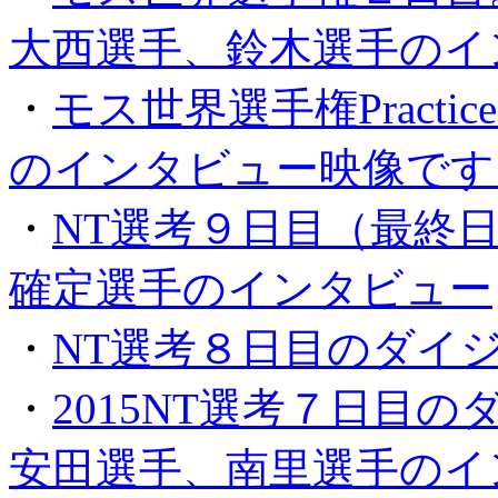
大西選手、鈴木選手のイ
・
モス世界選手権Practi
のインタビュー映像です
・
NT選考９日目（最終
確定選手のインタビュー
・
NT選考８日目のダイ
・
2015NT選考７日目
安田選手、南里選手のイ